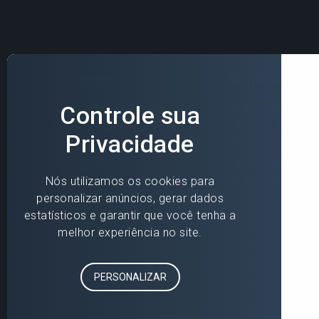
Contato
Seguros
»
Blumenau (Matriz)
»
Para você
»
Florianópolis
»
Para sua empr
»
Jaraguá do Sul
»
Seguros Online
»
Joinville
»
Seguradoras
»
Parceiros