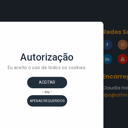
Conteúdos
Redes S
»
Blog
esa
»
A Áthina
»
Academia do
Conhecimento
»
Depoimentos
Encarre
Claudia Ha
dpo@athin