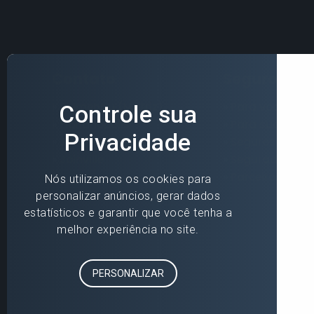
Contato
Seguros
»
Blumenau (Matriz)
»
Para você
»
Florianópolis
»
Para sua empr
»
Jaraguá do Sul
»
Seguros Online
»
Joinville
»
Seguradoras
»
Parceiros