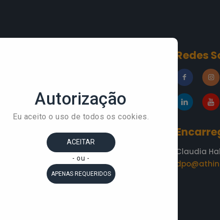
Conteúdos
Redes S
»
Blog
esa
»
A Áthina
»
Academia do
Conhecimento
»
Depoimentos
Encarre
Claudia Ha
dpo@athin