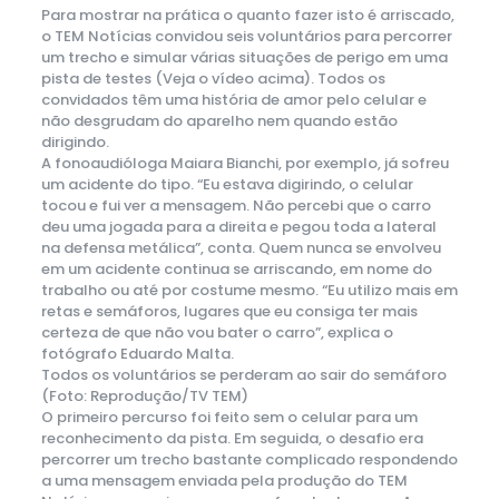
Para mostrar na prática o quanto fazer isto é arriscado,
o TEM Notícias convidou seis voluntários para percorrer
um trecho e simular várias situações de perigo em uma
pista de testes (Veja o vídeo acima). Todos os
convidados têm uma história de amor pelo celular e
não desgrudam do aparelho nem quando estão
dirigindo.
A fonoaudióloga Maiara Bianchi, por exemplo, já sofreu
um acidente do tipo. “Eu estava digirindo, o celular
tocou e fui ver a mensagem. Não percebi que o carro
deu uma jogada para a direita e pegou toda a lateral
na defensa metálica”, conta. Quem nunca se envolveu
em um acidente continua se arriscando, em nome do
trabalho ou até por costume mesmo. “Eu utilizo mais em
retas e semáforos, lugares que eu consiga ter mais
certeza de que não vou bater o carro”, explica o
fotógrafo Eduardo Malta.
Todos os voluntários se perderam ao sair do semáforo
(Foto: Reprodução/TV TEM)
O primeiro percurso foi feito sem o celular para um
reconhecimento da pista. Em seguida, o desafio era
percorrer um trecho bastante complicado respondendo
a uma mensagem enviada pela produção do TEM