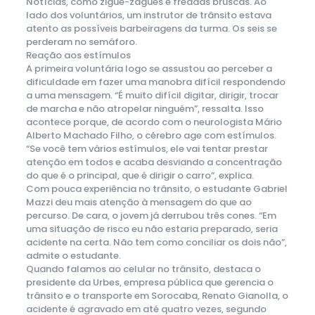
Notícias, como zigue-zagues e freadas bruscas. Ao
lado dos voluntários, um instrutor de trânsito estava
atento as possíveis barbeiragens da turma. Os seis se
perderam no semáforo.
Reação aos estímulos
A primeira voluntária logo se assustou ao perceber a
dificuldade em fazer uma manobra difícil respondendo
a uma mensagem. “É muito difícil digitar, dirigir, trocar
de marcha e não atropelar ninguém”, ressalta. Isso
acontece porque, de acordo com o neurologista Mário
Alberto Machado Filho, o cérebro age com estímulos.
“Se você tem vários estímulos, ele vai tentar prestar
atenção em todos e acaba desviando a concentração
do que é o principal, que é dirigir o carro”, explica.
Com pouca experiência no trânsito, o estudante Gabriel
Mazzi deu mais atenção à mensagem do que ao
percurso. De cara, o jovem já derrubou três cones. “Em
uma situação de risco eu não estaria preparado, seria
acidente na certa. Não tem como conciliar os dois não”,
admite o estudante.
Quando falamos ao celular no trânsito, destaca o
presidente da Urbes, empresa pública que gerencia o
trânsito e o transporte em Sorocaba, Renato Gianolla, o
acidente é agravado em até quatro vezes, segundo