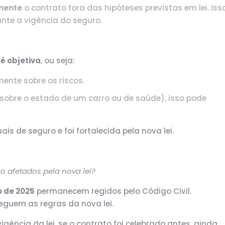
lmente
o contrato fora das hipóteses previstas em lei. Iss
nte a vigência do seguro.
é objetiva
, ou seja:
ente sobre os riscos.
sobre o estado de um carro ou de saúde), isso pode
is de seguro e foi fortalecida pela nova lei.
ão afetados pela nova lei?
o de 2025
permanecem regidos pelo Código Civil.
eguem as regras da nova lei.
gência da lei, se o contrato foi celebrado antes, ainda