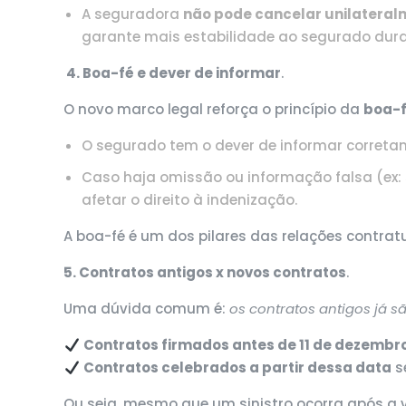
A seguradora
não pode cancelar unilatera
garante mais estabilidade ao segurado dura
4. Boa-fé e dever de informar
.
O novo marco legal reforça o princípio da
boa-f
O segurado tem o dever de informar corretam
Caso haja omissão ou informação falsa (ex: 
afetar o direito à indenização.
A boa-fé é um dos pilares das relações contratua
5. Contratos antigos x novos contratos
.
Uma dúvida comum é:
os contratos antigos já s
Contratos firmados antes de 11 de dezembr
Contratos celebrados a partir dessa data
s
Ou seja, mesmo que um sinistro ocorra após a vi