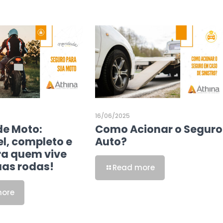
16/06/2025
de Moto:
Como Acionar o Seguro
l, completo e
Auto?
ra quem vive
uas rodas!
Read more
more