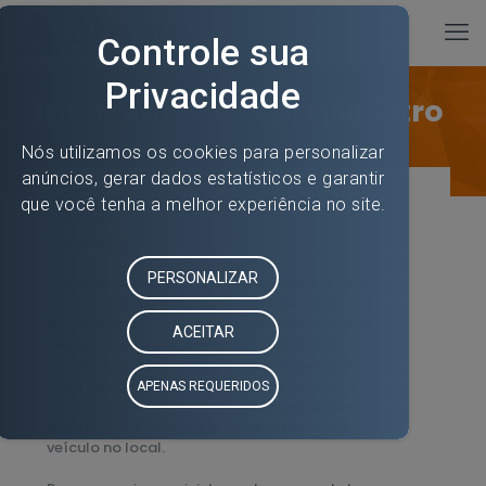
Informações sobre Sinistro
Automóvel
Em caso de um sinistro de automóvel, procure
as autoridades policiais para fazer o Boletim
de Ocorrência (B.O.) nas seguintes situações:
desaparecimento ou roubo, furto total ou
parcial e acidentes envolvendo terceiros. No
caso de acidentes, se necessário, entre em
contato pelo 0800 no cartão da seguradora
para solicitar o reboque ou assistência do
veículo no local.