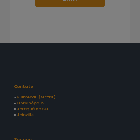
Contato
»
Blumenau (Matriz)
»
Florianópolis
»
Jaraguá do Sul
»
Joinville
Seguros