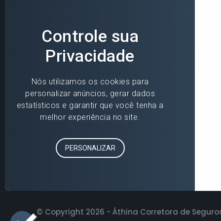
Contato
Seguros
»
Blumenau (Matriz)
»
Para você
»
Florianópolis
»
Para sua empr
»
Jaraguá do Sul
»
Seguros Online
»
Joinville
»
Seguradoras
»
Parceiros
© Copyright 2026 - Áthina Corretora de Seguros