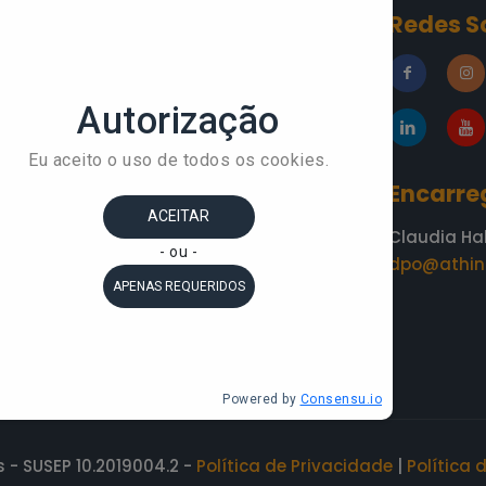
Conteúdos
Redes S
»
Blog
esa
»
A Áthina
»
Academia do
Conhecimento
»
Depoimentos
Encarre
Claudia Ha
dpo@athin
 - SUSEP 10.2019004.2 -
Política de Privacidade
|
Política 