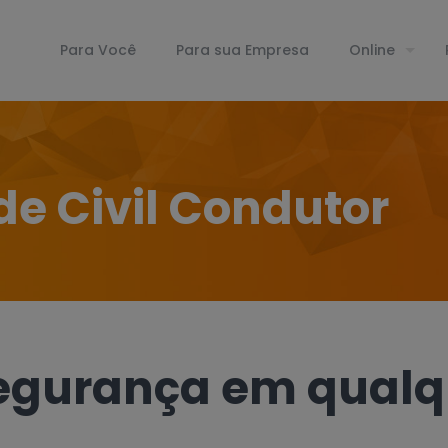
Para Você
Para sua Empresa
Online
e Civil Condutor
segurança em qualq