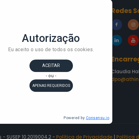
Conteúdos
Redes S
»
Blog
esa
»
A Áthina
»
Academia do
Conhecimento
»
Depoimentos
Encarre
Claudia Ha
dpo@athin
 - SUSEP 10.2019004.2 -
Política de Privacidade
|
Política 