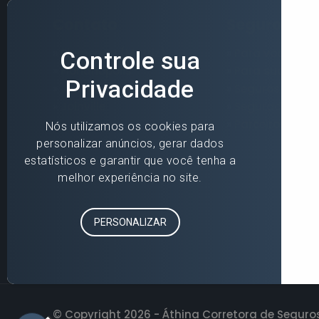
Contato
Seguros
»
Blumenau (Matriz)
»
Para você
»
Florianópolis
»
Para sua empr
»
Jaraguá do Sul
»
Seguros Online
»
Joinville
»
Seguradoras
»
Parceiros
© Copyright 2026 - Áthina Corretora de Seguros