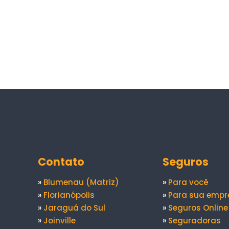
Contato
Seguros
»
Blumenau (Matriz)
»
Para você
»
Florianópolis
»
Para sua empr
»
Jaraguá do Sul
»
Seguros Online
»
Joinville
»
Seguradoras