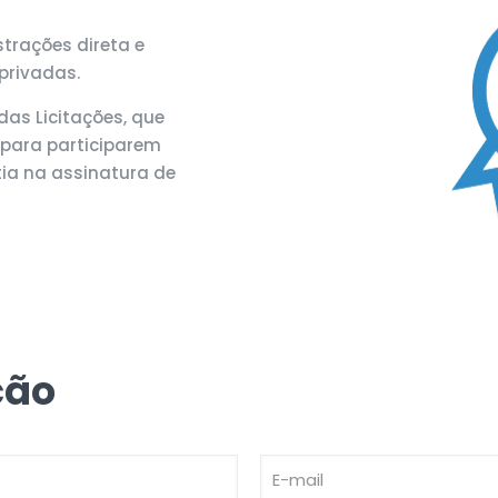
strações direta e
 privadas.
das Licitações, que
para participarem
tia na assinatura de
ção