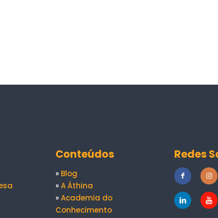
Conteúdos
Redes S
»
Blog
esa
»
A Áthina
»
Academia do
Conhecimento