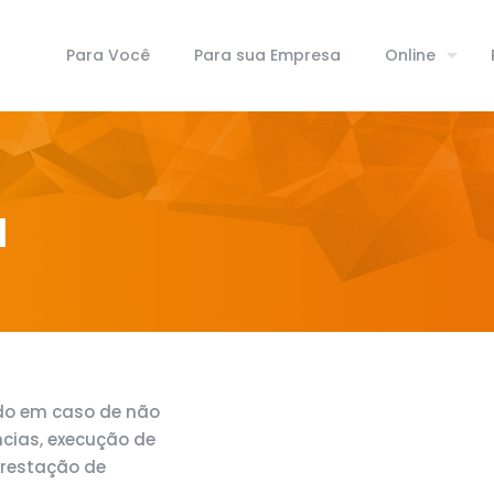
Para Você
Para sua Empresa
Online
a
ado em caso de não
cias, execução de
prestação de