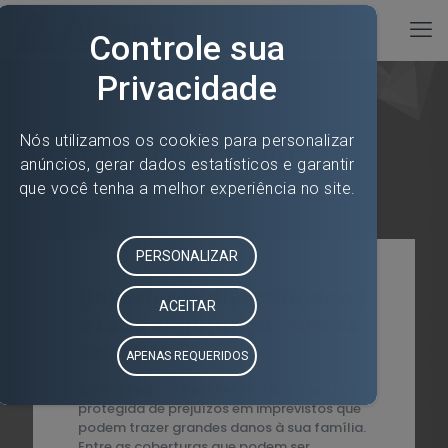
Seguro Residencial
Coberturas diversificadas
e toda segurança
para os
seus bens.
Com o
Seguro Residencial
sua casa fica
protegida de prejuízos em imprevistos que
podem trazer grandes danos à sua família.
Entre as coberturas que podem ser