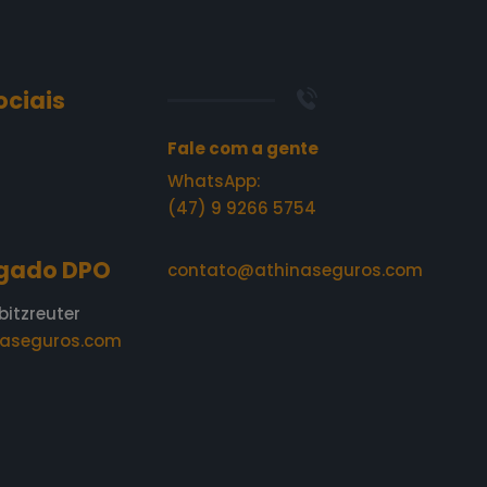
ociais
Fale com a gente
WhatsApp:
(47) 9 9266 5754
gado DPO
contato@athinaseguros.com
bitzreuter
aseguros.com