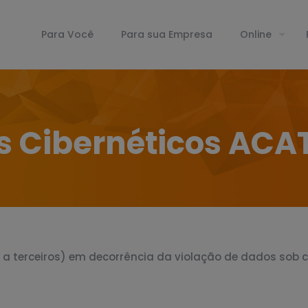
Para Você
Para sua Empresa
Online
s Cibernéticos ACA
s a terceiros) em decorrência da violação de dados sob