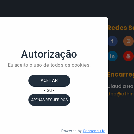
Conteúdos
Redes S
»
Blog
esa
»
A Áthina
»
Academia do
Conhecimento
»
Depoimentos
Encarre
Claudia Ha
dpo@athin