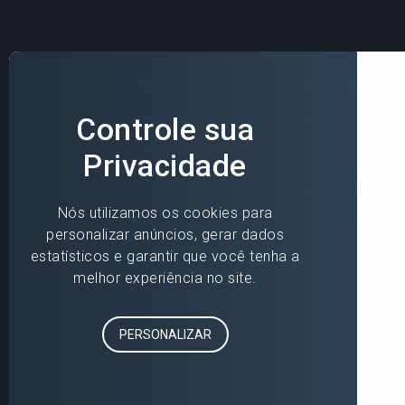
Contato
Seguros
»
Blumenau (Matriz)
»
Para você
»
Florianópolis
»
Para sua empr
»
Jaraguá do Sul
»
Seguros Online
»
Joinville
»
Seguradoras
»
Parceiros