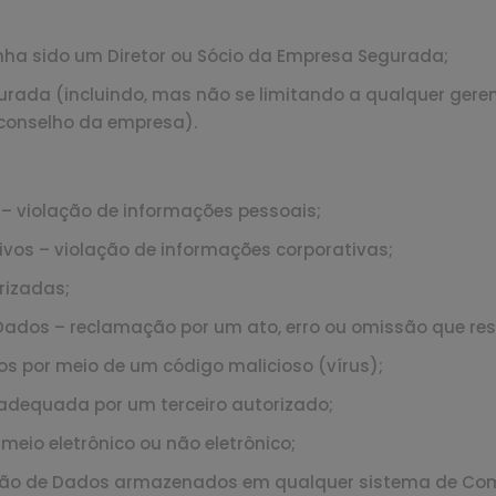
enha sido um Diretor ou Sócio da Empresa Segurada;
ada (incluindo, mas não se limitando a qualquer geren
conselho da empresa).
– violação de informações pessoais;
vos – violação de informações corporativas;
rizadas;
ados – reclamação por um ato, erro ou omissão que res
s por meio de um código malicioso (vírus);
adequada por um terceiro autorizado;
eio eletrônico ou não eletrônico;
pção de Dados armazenados em qualquer sistema de Co