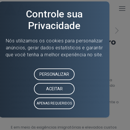
Descubra o tipo de seguro
viagem mais adequado
para cada continente
28/05/2018
Com as férias se aproximando, os preparativos para
aquela tão esperada viagem em família estão a todo
vapor. O ideal é estar preparado com um bom
planejamento e uma lista de tudo o que você irá
precisar, principalmente para estar protegido durante o
descanso.
E em meio às exigências imigratórias e elevados custos