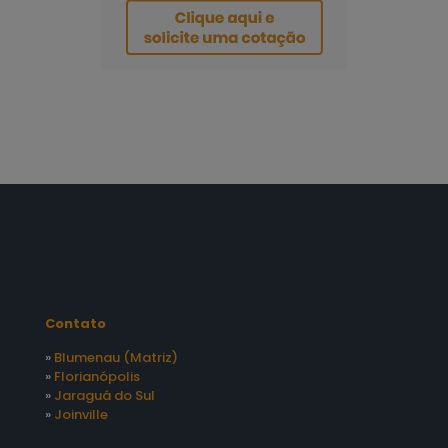
Contato
»
Blumenau (Matriz)
»
Florianópolis
»
Jaraguá do Sul
»
Joinville