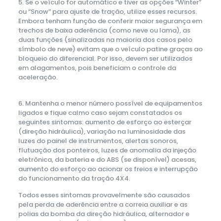
5. Se o veículo for automático e tiver as opções “Winter”
ou “Snow” para ajuste de tração, utilize esses recursos.
Embora tenham função de conferir maior segurança em
trechos de baixa aderência (como neve ou lama), as
duas funções (sinalizadas na maioria dos casos pelo
símbolo de neve) evitam que o veículo patine graças ao
bloqueio do diferencial. Por isso, devem ser utilizados
em alagamentos, pois beneficiam o controle da
aceleração.
6. Mantenha o menor número possível de equipamentos
ligados e fique calmo caso sejam constatados os
seguintes sintomas: aumento de esforço ao esterçar
(direção hidráulica), variação na luminosidade das
luzes do painel de instrumentos, alertas sonoros,
flutuação dos ponteiros, luzes de anomalia da injeção
eletrônica, da bateria e do ABS (se disponível) acesas,
aumento do esforço ao acionar os freios e interrupção
do funcionamento da tração 4X4.
Todos esses sintomas provavelmente são causados
pela perda de aderência entre a correia auxiliar e as
polias da bomba da direção hidráulica, alternador e