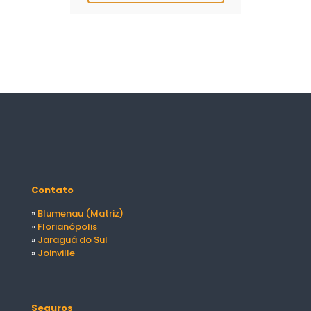
Contato
»
Blumenau (Matriz)
»
Florianópolis
»
Jaraguá do Sul
»
Joinville
Seguros