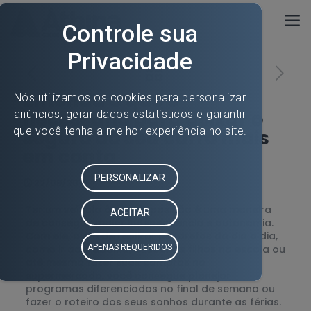
Entenda o que é
necessário para deixar o
seguro do seu carro mais
em conta
22/08/2016
Ter um veículo à sua disposição é uma maneira
de conseguir maior independência e autonomia.
Com ele, além de realizar as tarefas do dia a dia,
como ir ao trabalho, buscar os filhos na escola ou
até mesmo fazer suas compras no
supermercado, você consegue planejar
programas diferenciados no final de semana ou
fazer o roteiro dos seus sonhos durante as férias.