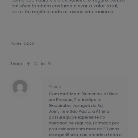
como São Paulo e Rio de Janeiro, o seguro contra
colisões também costuma elevar o valor total,
pois são regiões onde os riscos são maiores.
Fonte: CQCS
Share
Áthina
Com matriz em Blumenau, e filiais
em Brusque, Florianópolis,
Guabiruba, Jaraguá do Sul,
Joinville e São Paulo, a Áthina
possui equipe experiente no
mercado de seguros, formada por
profissionais com mais de 30 anos
de experiência, que atende a todo o