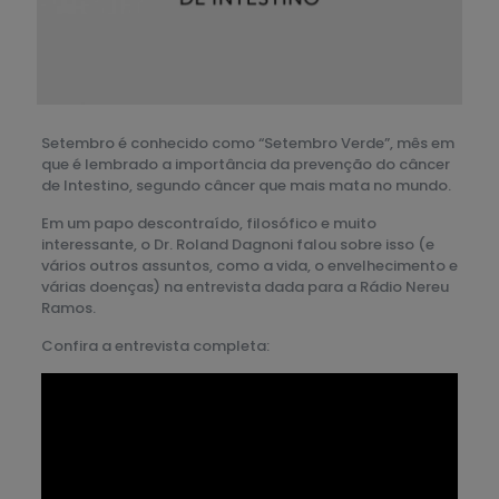
Setembro é conhecido como “Setembro Verde”, mês em
que é lembrado a importância da prevenção do câncer
de Intestino, segundo câncer que mais mata no mundo.
Em um papo descontraído, filosófico e muito
interessante, o Dr. Roland Dagnoni falou sobre isso (e
vários outros assuntos, como a vida, o envelhecimento e
várias doenças) na entrevista dada para a Rádio Nereu
Ramos.
Confira a entrevista completa: