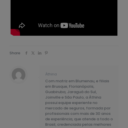
Share
Áthina
Com matriz em Blumenau, e filiais
em Brusque, Florianópolis,
Guabiruba, Jaraguá do Sul,
Joinville e São Paulo, a Áthina
possui equipe experiente no
mercado de seguros, formada por
profissionais com mais de 30 anos
de experiência, que atende a todo o
Brasil, credenciada pelas melhores