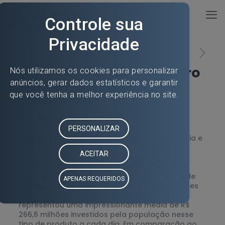
Mesmo na crise, brasileiro
investe forte em
previdência
11/08/2016
Pesquisa da Federação Nacional de Previdência e
Vida (FenaPrevi) indica que os brasileiros
continuam investindo forte em planos de
previdência privada aberta, mesmo diante do
cenário de instabilidade econômica. A entidade
apurou que, de janeiro a maio, os novos aportes
aos planos somaram R$ 40,3 bilhões, o que
representou uma impressionante média de R$
266,6 milhões investidos pela população nesse
tipo de produto a cada dia. Em comparação ao