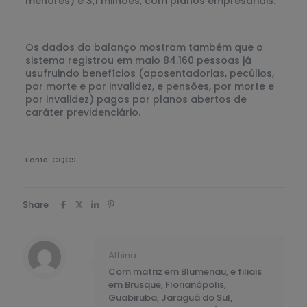
menores) e 3,1 milhões, com planos empresariais.
Os dados do balanço mostram também que o
sistema registrou em maio 84.160 pessoas já
usufruindo benefícios (aposentadorias, pecúlios,
por morte e por invalidez, e pensões, por morte e
por invalidez) pagos por planos abertos de
caráter previdenciário.
Fonte: CQCS
Share
Áthina
Com matriz em Blumenau, e filiais
em Brusque, Florianópolis,
Guabiruba, Jaraguá do Sul,