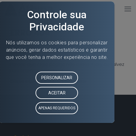
ERRO 404
Opa!
Parece que essa página não existe mais, ou talvez
nunca tenha existido =/
Clique aqui para voltar para home