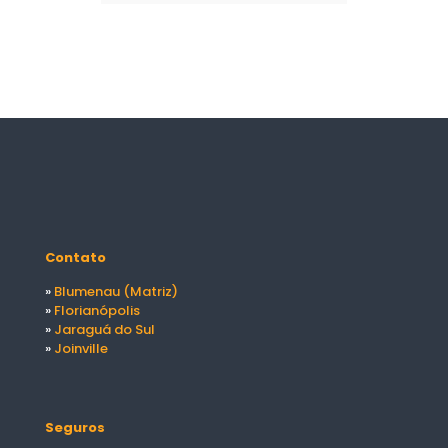
Contato
»
Blumenau (Matriz)
»
Florianópolis
»
Jaraguá do Sul
»
Joinville
Seguros