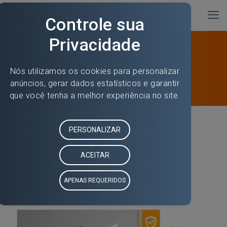
Blog
All
Automóvel
Blog
Dicas
Notícias
Seguro
Vídeos