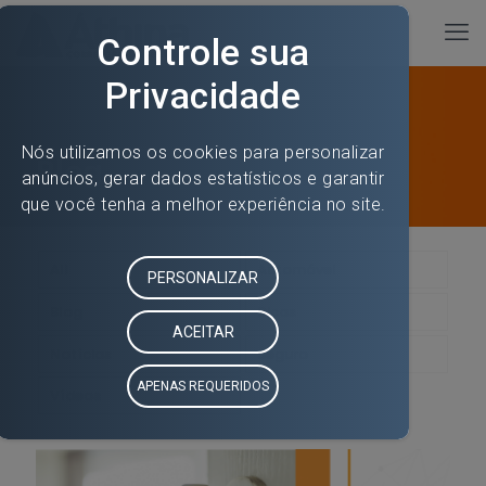
Blog
All
Automóvel
Blog
Dicas
Notícias
Seguro
Vídeos