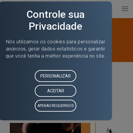
Blog
All
Automóvel
Blog
Dicas
Notícias
Seguro
Vídeos