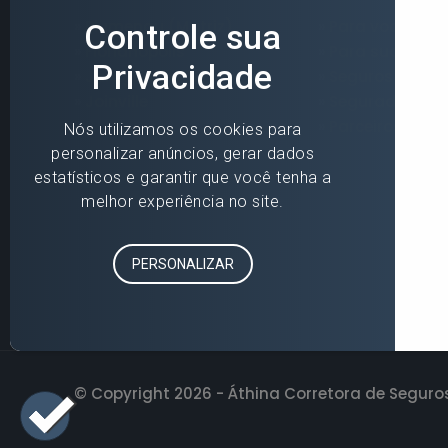
»
Blumenau (Matriz)
»
Para você
»
Florianópolis
»
Para sua empr
»
Jaraguá do Sul
»
Seguros Online
»
Joinville
»
Seguradoras
»
Parceiros
© Copyright 2026 - Áthina Corretora de Seguros