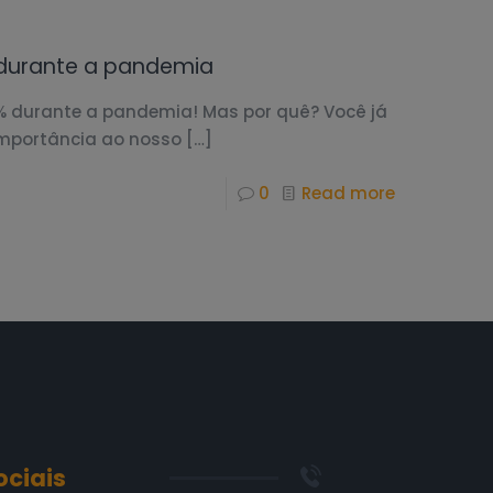
 durante a pandemia
% durante a pandemia! Mas por quê? Você já
mportância ao nosso
[…]
0
Read more
ociais