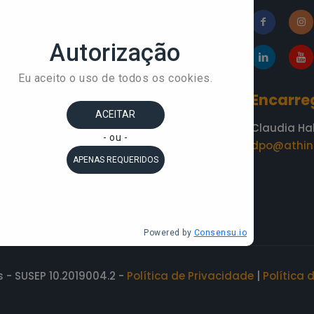
»
Blog
esa
»
A Áthina
»
Academia do
Conhecimento
»
Depoimentos
Encarre
Claudia Ha
dpo@athin
 - SUSEP 10.2019004.2 -
Política de Privacidade
|
Política 